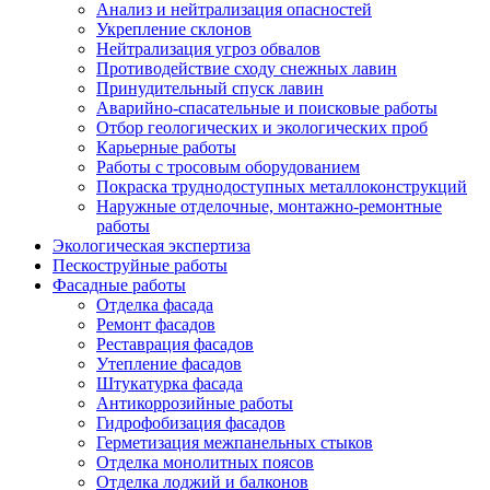
Анализ и нейтрализация опасностей
Укрепление склонов
Нейтрализация угроз обвалов
Противодействие сходу снежных лавин
Принудительный спуск лавин
Аварийно-спасательные и поисковые работы
Отбор геологических и экологических проб
Карьерные работы
Работы с тросовым оборудованием
Покраска труднодоступных металлоконструкций
Наружные отделочные, монтажно-ремонтные
работы
Экологическая экспертиза
Пескоструйные работы
Фасадные работы
Отделка фасада
Ремонт фасадов
Реставрация фасадов
Утепление фасадов
Штукатурка фасада
Антикоррозийные работы
Гидрофобизация фасадов
Герметизация межпанельных стыков
Отделка монолитных поясов
Отделка лоджий и балконов