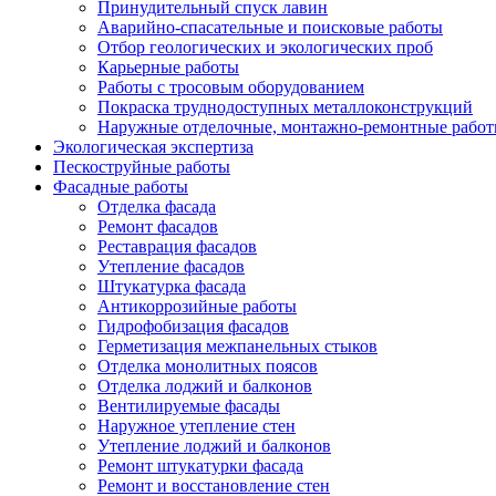
Принудительный спуск лавин
Аварийно-спасательные и поисковые работы
Отбор геологических и экологических проб
Карьерные работы
Работы с тросовым оборудованием
Покраска труднодоступных металлоконструкций
Наружные отделочные, монтажно-ремонтные рабо
Экологическая экспертиза
Пескоструйные работы
Фасадные работы
Отделка фасада
Ремонт фасадов
Реставрация фасадов
Утепление фасадов
Штукатурка фасада
Антикоррозийные работы
Гидрофобизация фасадов
Герметизация межпанельных стыков
Отделка монолитных поясов
Отделка лоджий и балконов
Вентилируемые фасады
Наружное утепление стен
Утепление лоджий и балконов
Ремонт штукатурки фасада
Ремонт и восстановление стен