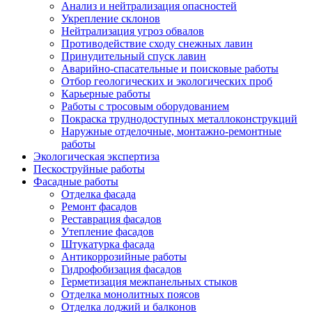
Анализ и нейтрализация опасностей
Укрепление склонов
Нейтрализация угроз обвалов
Противодействие сходу снежных лавин
Принудительный спуск лавин
Аварийно-спасательные и поисковые работы
Отбор геологических и экологических проб
Карьерные работы
Работы с тросовым оборудованием
Покраска труднодоступных металлоконструкций
Наружные отделочные, монтажно-ремонтные
работы
Экологическая экспертиза
Пескоструйные работы
Фасадные работы
Отделка фасада
Ремонт фасадов
Реставрация фасадов
Утепление фасадов
Штукатурка фасада
Антикоррозийные работы
Гидрофобизация фасадов
Герметизация межпанельных стыков
Отделка монолитных поясов
Отделка лоджий и балконов