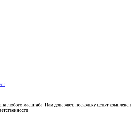
on
ent
v66wsjn7yqli73dml
а любого масштаба. Нам доверяют, поскольку ценят комплексны
ветственности.