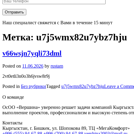
Наш специалист свяжется с Вами в течение 15 минут
Метка:
u7j5wmx82u7ybz7hju
v66wsjn7yqli73dml
Posted on
11.06.2026
by
rustam
2vt0etli3n0o3h6jvsw8r9j
Posted in
Без рубрики
Tagged
u7j5wmx82u7ybz7hju
Leave a Comm
О команде
ОсОО «Вершина» уверенно решает задачи компаний Кыргызстан
выполнение проектов, профессионализм и высокую степень от
Контакты
Кыргызстан, г. Бишкек, ул. Шопокова 89, ТЦ «МегаКомфорт»
+996 (555) 94-67-88
+996 (700) 94-67-88
vershina2003@mail.ru