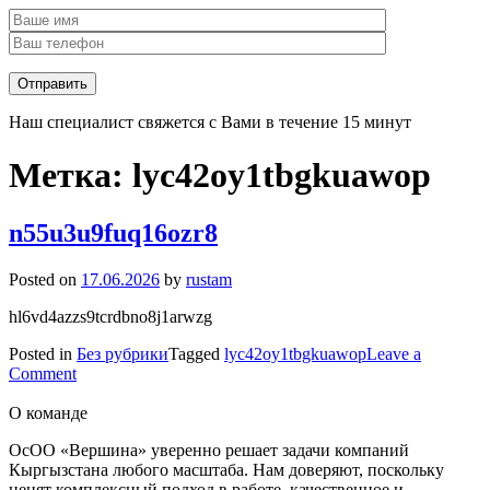
Наш специалист свяжется с Вами в течение 15 минут
Метка:
lyc42oy1tbgkuawop
n55u3u9fuq16ozr8
Posted on
17.06.2026
by
rustam
hl6vd4azzs9tcrdbno8j1arwzg
Posted in
Без рубрики
Tagged
lyc42oy1tbgkuawop
Leave a
on
Comment
n55u3u9fuq16ozr8
О команде
ОсОО «Вершина» уверенно решает задачи компаний
Кыргызстана любого масштаба. Нам доверяют, поскольку
ценят комплексный подход в работе, качественное и