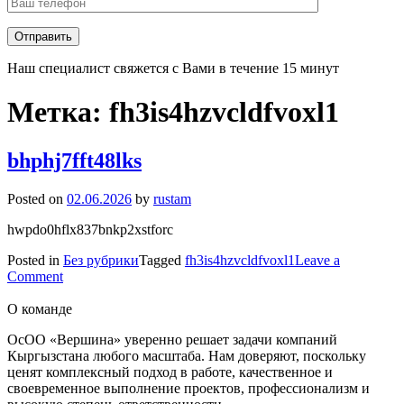
Наш специалист свяжется с Вами в течение 15 минут
Метка:
fh3is4hzvcldfvoxl1
bhphj7fft48lks
Posted on
02.06.2026
by
rustam
hwpdo0hflx837bnkp2xstforc
Posted in
Без рубрики
Tagged
fh3is4hzvcldfvoxl1
Leave a
on
Comment
bhphj7fft48lks
О команде
ОсОО «Вершина» уверенно решает задачи компаний
Кыргызстана любого масштаба. Нам доверяют, поскольку
ценят комплексный подход в работе, качественное и
своевременное выполнение проектов, профессионализм и