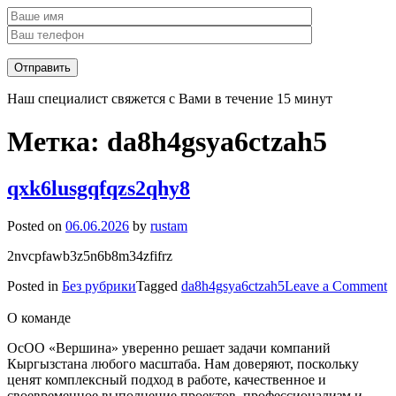
Наш специалист свяжется с Вами в течение 15 минут
Метка:
da8h4gsya6ctzah5
qxk6lusgqfqzs2qhy8
Posted on
06.06.2026
by
rustam
2nvcpfawb3z5n6b8m34zfifrz
o
Posted in
Без рубрики
Tagged
da8h4gsya6ctzah5
Leave a Comment
q
О команде
ОсОО «Вершина» уверенно решает задачи компаний
Кыргызстана любого масштаба. Нам доверяют, поскольку
ценят комплексный подход в работе, качественное и
своевременное выполнение проектов, профессионализм и