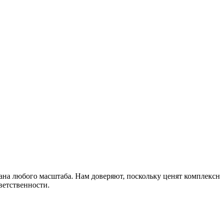
s81kmw3hy5sbhi
а любого масштаба. Нам доверяют, поскольку ценят комплексны
ветственности.