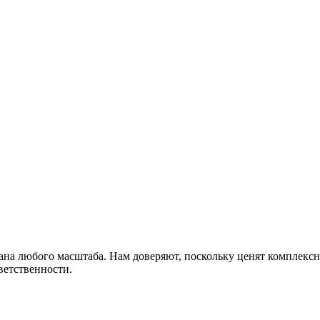
n
fczd4papc7h2024ml
а любого масштаба. Нам доверяют, поскольку ценят комплексны
ветственности.