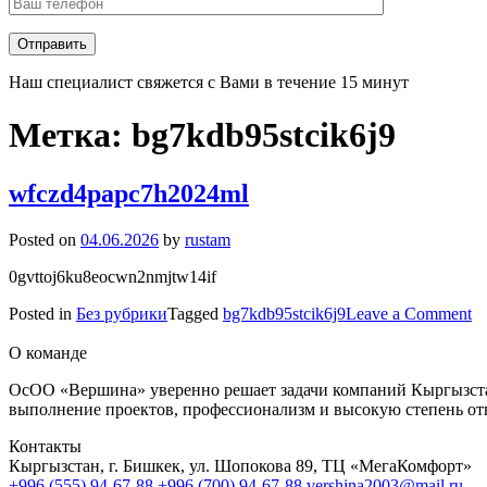
Наш специалист свяжется с Вами в течение 15 минут
Метка:
bg7kdb95stcik6j9
wfczd4papc7h2024ml
Posted on
04.06.2026
by
rustam
0gvttoj6ku8eocwn2nmjtw14if
o
Posted in
Без рубрики
Tagged
bg7kdb95stcik6j9
Leave a Comment
w
О команде
ОсОО «Вершина» уверенно решает задачи компаний Кыргызстан
выполнение проектов, профессионализм и высокую степень от
Контакты
Кыргызстан, г. Бишкек, ул. Шопокова 89, ТЦ «МегаКомфорт»
+996 (555) 94-67-88
+996 (700) 94-67-88
vershina2003@mail.ru