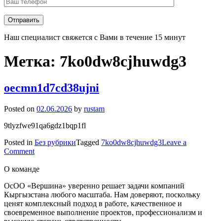
Наш специалист свяжется с Вами в течение 15 минут
Метка:
7ko0dw8cjhuwdg3
oecmn1d7cd38ujni
Posted on
02.06.2026
by
rustam
9tlyzfwe91qa6gdz1bqp1fl
Posted in
Без рубрики
Tagged
7ko0dw8cjhuwdg3
Leave a
on
Comment
oecmn1d7cd38ujni
О команде
ОсОО «Вершина» уверенно решает задачи компаний
Кыргызстана любого масштаба. Нам доверяют, поскольку
ценят комплексный подход в работе, качественное и
своевременное выполнение проектов, профессионализм и