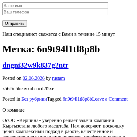
Наш специалист свяжется с Вами в течение 15 минут
Метка:
6n9t94l1tl8p8b
dngni32w9k837g2ntr
Posted on
02.06.2026
by
rustam
z56t5n5keavxobaacd2l5xe
on
Posted in
Без рубрики
Tagged
6n9t94l1tl8p8b
Leave a Comment
dngn
О команде
ОсОО «Вершина» уверенно решает задачи компаний
Кыргызстана любого масштаба. Нам доверяют, поскольку
ценят комплексный подход в работе, качественное и
своевременное выполнение проектов, профессионализм и