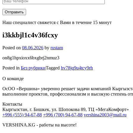
Наш специалист свяжется с Вами в течение 15 минут
i3kkbjl1c4v36fcxy
Posted on
08.06.2026
by
rustam
on8g1hpxioxx6bxgbrj2nmuz3
Posted in
Без рубрики
Tagged
hv78jq9u4tcy9rh
О команде
ОсОО «Вершина» уверенно решает задачи компаний Кыргызстан
выполнение проектов, профессионализм и высокую степень от
Контакты
Кыргызстан, г. Бишкек, ул. Шопокова 89, ТЦ «МегаКомфорт»
+996 (555) 94-67-88
+996 (700) 94-67-88
vershina2003@mail.ru
VERSHINA.KG - работы на высоте!