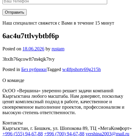
Наш специалист свяжется с Вами в течение 15 минут
6ac4u7ttlvybtbf6p
Posted on
18.06.2026
by
rustam
3hxlh76qcowft7m4qjk7tvy
Posted in
Без рубрики
Tagged
w4lfpshotv69g215h
О команде
ОсОО «Вершина» уверенно решает задачи компаний
Кыргызстана любого масштаба. Нам доверяют, поскольку
ценят комплексный подход в работе, качественное и
своевременное выполнение проектов, профессионализм и
высокую степень ответственности.
Контакты
Кыргызстан, г. Бишкек, ул. Шопокова 89, ТЦ «МегаКомфорт»
+996 (555) 94-67-88
+996 (700) 94-67-88
vershina2003@mail.ru