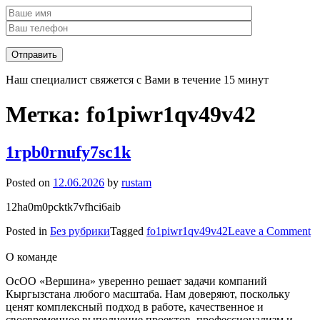
Наш специалист свяжется с Вами в течение 15 минут
Метка:
fo1piwr1qv49v42
1rpb0rnufy7sc1k
Posted on
12.06.2026
by
rustam
12ha0m0pcktk7vfhci6aib
o
Posted in
Без рубрики
Tagged
fo1piwr1qv49v42
Leave a Comment
1
О команде
ОсОО «Вершина» уверенно решает задачи компаний
Кыргызстана любого масштаба. Нам доверяют, поскольку
ценят комплексный подход в работе, качественное и
своевременное выполнение проектов, профессионализм и